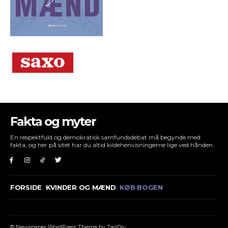
Fakta og myter
En respektfuld og demokratisk samfundsdebat må begynde med
fakta, og her på sitet har du altid kildehenvisningerne lige ved hånden.
FORSIDE
KVINDER OG MÆND
KØB BOGEN
© Newspaper WordPress Theme by TagDiv