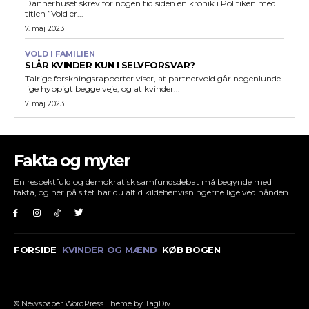
Dannerhuset skrev for nogen tid siden en kronik i Politiken med
titlen ”Vold er...
7. maj 2023
VOLD I FAMILIEN
SLÅR KVINDER KUN I SELVFORSVAR?
Talrige forskningsrapporter viser, at partnervold går nogenlunde
lige hyppigt begge veje, og at kvinder...
7. maj 2023
Fakta og myter
En respektfuld og demokratisk samfundsdebat må begynde med
fakta, og her på sitet har du altid kildehenvisningerne lige ved hånden.
FORSIDE
KVINDER OG MÆND
KØB BOGEN
© Newspaper WordPress Theme by TagDiv