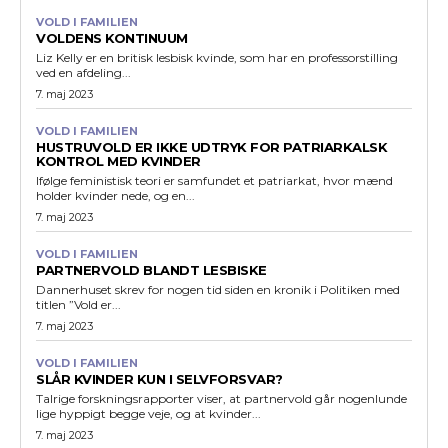
VOLD I FAMILIEN
VOLDENS KONTINUUM
Liz Kelly er en britisk lesbisk kvinde, som har en professorstilling
ved en afdeling...
7. maj 2023
VOLD I FAMILIEN
HUSTRUVOLD ER IKKE UDTRYK FOR PATRIARKALSK
KONTROL MED KVINDER
Ifølge feministisk teori er samfundet et patriarkat, hvor mænd
holder kvinder nede, og en...
7. maj 2023
VOLD I FAMILIEN
PARTNERVOLD BLANDT LESBISKE
Dannerhuset skrev for nogen tid siden en kronik i Politiken med
titlen ”Vold er...
7. maj 2023
VOLD I FAMILIEN
SLÅR KVINDER KUN I SELVFORSVAR?
Talrige forskningsrapporter viser, at partnervold går nogenlunde
lige hyppigt begge veje, og at kvinder...
7. maj 2023