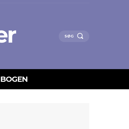
er
SØG
 BOGEN