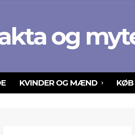
akta og myt
DE
KVINDER OG MÆND
KØB