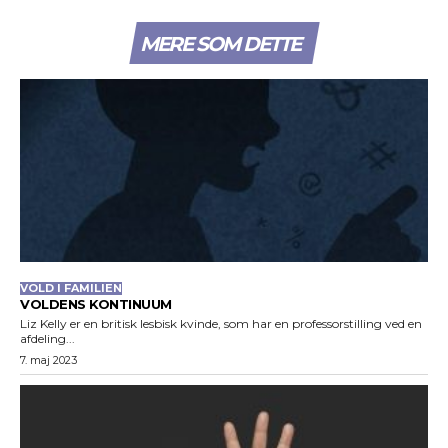
MERE SOM DETTE
VOLD I FAMILIEN
VOLDENS KONTINUUM
Liz Kelly er en britisk lesbisk kvinde, som har en professorstilling ved en
afdeling...
7. maj 2023