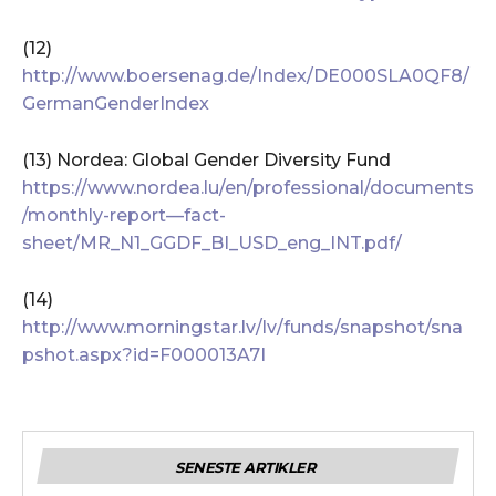
(12)
http://www.boersenag.de/Index/DE000SLA0QF8/
GermanGenderIndex
(13) Nordea: Global Gender Diversity Fund
https://www.nordea.lu/en/professional/documents
/monthly-report—fact-
sheet/MR_N1_GGDF_BI_USD_eng_INT.pdf/
(14)
http://www.morningstar.lv/lv/funds/snapshot/sna
pshot.aspx?id=F000013A7I
SENESTE ARTIKLER