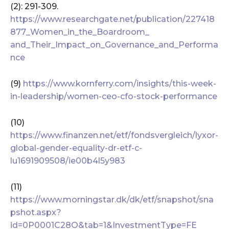
(2): 291-309.
https://www.researchgate.net/publication/227418
877_Women_in_the_Boardroom_
and_Their_Impact_on_Governance_and_Performa
nce
(9)
https://www.kornferry.com/insights/this-week-
in-leadership/women-ceo-cfo-stock-performance
(10)
https://www.finanzen.net/etf/fondsvergleich/lyxor-
global-gender-equality-dr-etf-c-
lu1691909508/ie00b4l5y983
(11)
https://www.morningstar.dk/dk/etf/snapshot/sna
pshot.aspx?
id=0P0001C28O&tab=1&InvestmentType=FE