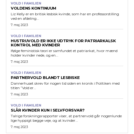
VOLD I FAMILIEN
VOLDENS KONTINUUM
Liz Kelly er en britisk lesbisk kvinde, som har en professorstilling
ved en afdeling...
7. maj 2023
VOLD I FAMILIEN
HUSTRUVOLD ER IKKE UDTRYK FOR PATRIARKALSK
KONTROL MED KVINDER
Ifølge feministisk teori er samfundet et patriarkat, hvor mænd
holder kvinder nede, og en...
7. maj 2023
VOLD I FAMILIEN
PARTNERVOLD BLANDT LESBISKE
Dannerhuset skrev for nogen tid siden en kronik i Politiken med
titlen ”Vold er...
7. maj 2023
VOLD I FAMILIEN
SLÅR KVINDER KUN I SELVFORSVAR?
Talrige forskningsrapporter viser, at partnervold går nogenlunde
lige hyppigt begge veje, og at kvinder...
7. maj 2023