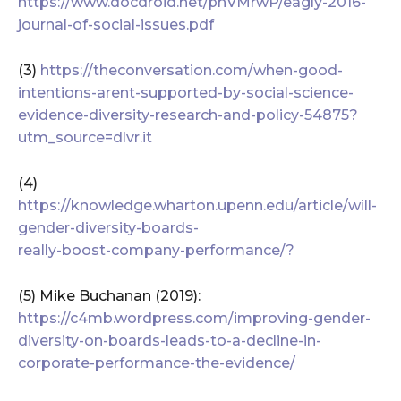
https://www.docdroid.net/phVMrwP/eagly-2016-
journal-of-social-issues.pdf
(3)
https://theconversation.com/when-good-
intentions-arent-supported-by-social-science-
evidence-diversity-research-and-policy-54875?
utm_source=dlvr.it
(4)
https://knowledge.wharton.upenn.edu/article/will-
gender-diversity-boards-
really-boost-company-performance/?
(5) Mike Buchanan (2019):
https://c4mb.wordpress.com/improving-gender-
diversity-on-boards-leads-to-a-decline-in-
corporate-performance-the-evidence/