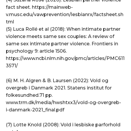
fact sheet. https://mainweb-
v.musc.edu/vawprevention/lesbianrx/factsheet.sh
tml
(5) Luca Rollé et al (2018): When intimate partner
violence meets same sex couples: A review of
same sex intimate partner violence. Frontiers in
psychology 9: article 1506.
https://www.ncbi.nlm.nih.gov/pmc/articles/PMC611
3571/
(6) M. H. Algren & B. Laursen (2022): Vold og
overgreb i Danmark 2021. Statens institut for
folkesundhed.71 pp.
www.trm.dk/media/hwshtxx3/vold-og-overgreb-
i-danmark-2021_final.pdf
(7) Lotte Knold (2008): Vold i lesbiske parforhold