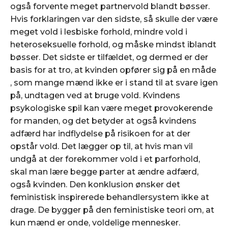
også forvente meget partnervold blandt bøsser.
Hvis forklaringen var den sidste, så skulle der være
meget vold i lesbiske forhold, mindre vold i
heteroseksuelle forhold, og måske mindst iblandt
bøsser. Det sidste er tilfældet, og dermed er der
basis for at tro, at kvinden opfører sig på en måde
, som mange mænd ikke er i stand til at svare igen
på, undtagen ved at bruge vold. Kvindens
psykologiske spil kan være meget provokerende
for manden, og det betyder at også kvindens
adfærd har indflydelse på risikoen for at der
opstår vold. Det lægger op til, at hvis man vil
undgå at der forekommer vold i et parforhold,
skal man lære begge parter at ændre adfærd,
også kvinden. Den konklusion ønsker det
feministisk inspirerede behandlersystem ikke at
drage. De bygger på den feministiske teori om, at
kun mænd er onde, voldelige mennesker.