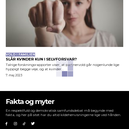
VOLD I FAMILIEN
SLÅR KVINDER KUN I SELVFORSVAR?
Talrige forskningsrapporter viser, at partnervold går nogenlunde lige
hyppigt begge veje, og at kvinder...
7. maj 2023
Fakta og myter
En respektfuld og demokratisk samfundsdebat må begynde med
fakta, og her på sitet har du altid kildehenvisningerne lige ved hånden.