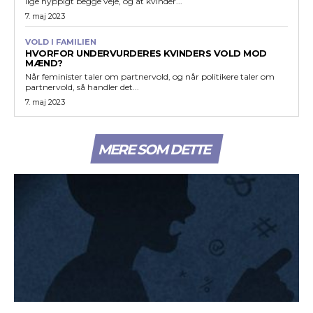
lige hyppigt begge veje, og at kvinder...
7. maj 2023
VOLD I FAMILIEN
HVORFOR UNDERVURDERES KVINDERS VOLD MOD
MÆND?
Når feminister taler om partnervold, og når politikere taler om
partnervold, så handler det...
7. maj 2023
MERE SOM DETTE