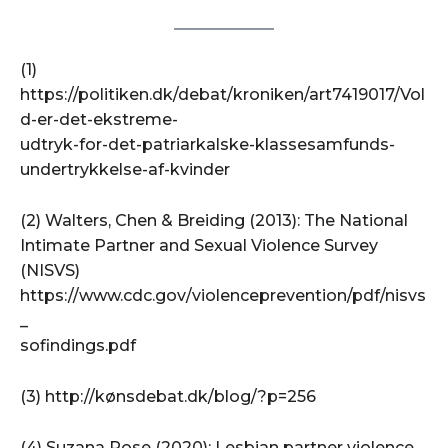
(1)
https://politiken.dk/debat/kroniken/art7419017/Vol
d-er-det-ekstreme-
udtryk-for-det-patriarkalske-klassesamfunds-
undertrykkelse-af-kvinder
(2) Walters, Chen & Breiding (2013): The National
Intimate Partner and Sexual Violence Survey
(NISVS)
https://www.cdc.gov/violenceprevention/pdf/nisvs
_
sofindings.pdf
(3) http://kønsdebat.dk/blog/?p=256
(4) Suzana Rose (2020): Lesbian partner violence