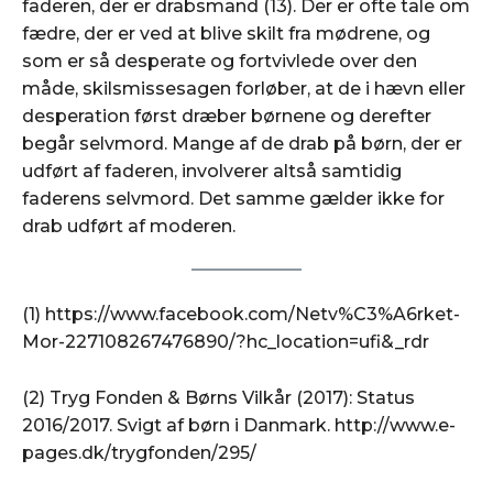
faderen, der er drabsmand (13). Der er ofte tale om
fædre, der er ved at blive skilt fra mødrene, og
som er så desperate og fortvivlede over den
måde, skilsmissesagen forløber, at de i hævn eller
desperation først dræber børnene og derefter
begår selvmord. Mange af de drab på børn, der er
udført af faderen, involverer altså samtidig
faderens selvmord. Det samme gælder ikke for
drab udført af moderen.
(1) https://www.facebook.com/Netv%C3%A6rket-
Mor-227108267476890/?hc_location=ufi&_rdr
(2) Tryg Fonden & Børns Vilkår (2017): Status
2016/2017. Svigt af børn i Danmark. http://www.e-
pages.dk/trygfonden/295/