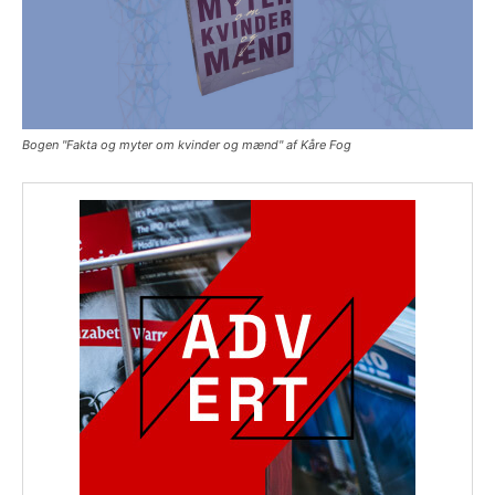
Bogen "Fakta og myter om kvinder og mænd" af Kåre Fog