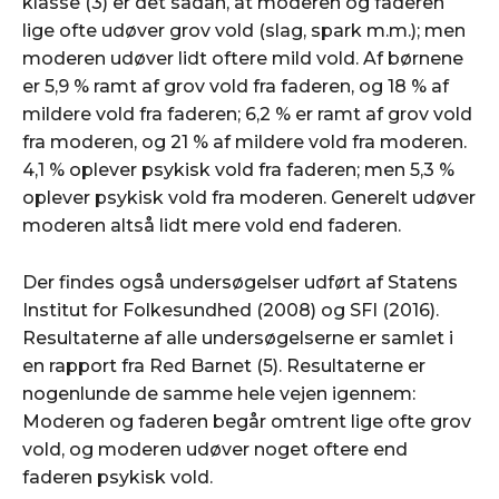
klasse (3) er det sådan, at moderen og faderen
lige ofte udøver grov vold (slag, spark m.m.); men
moderen udøver lidt oftere mild vold. Af børnene
er 5,9 % ramt af grov vold fra faderen, og 18 % af
mildere vold fra faderen; 6,2 % er ramt af grov vold
fra moderen, og 21 % af mildere vold fra moderen.
4,1 % oplever psykisk vold fra faderen; men 5,3 %
oplever psykisk vold fra moderen. Generelt udøver
moderen altså lidt mere vold end faderen.
Der findes også undersøgelser udført af Statens
Institut for Folkesundhed (2008) og SFI (2016).
Resultaterne af alle undersøgelserne er samlet i
en rapport fra Red Barnet (5). Resultaterne er
nogenlunde de samme hele vejen igennem:
Moderen og faderen begår omtrent lige ofte grov
vold, og moderen udøver noget oftere end
faderen psykisk vold.