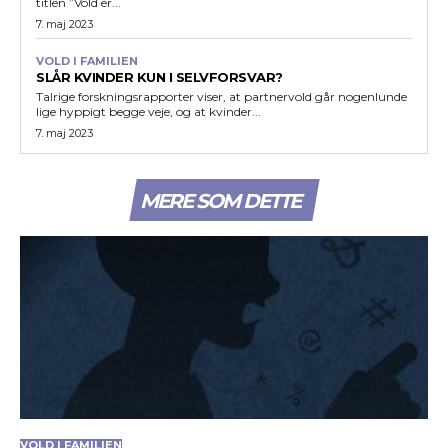
titlen ”Vold er...
7. maj 2023
VOLD I FAMILIEN
SLÅR KVINDER KUN I SELVFORSVAR?
Talrige forskningsrapporter viser, at partnervold går nogenlunde
lige hyppigt begge veje, og at kvinder...
7. maj 2023
MERE SOM DETTE
VOLD I FAMILIEN