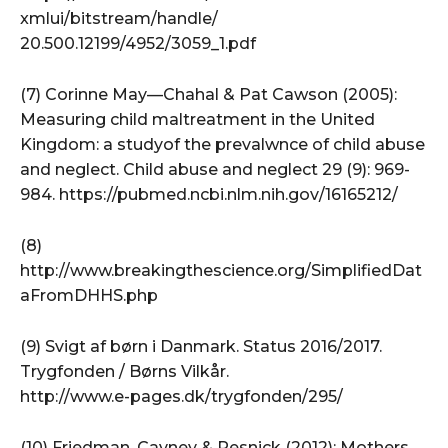
xmlui/bitstream/handle/
20.500.12199/4952/3059_1.pdf
(7) Corinne May—Chahal & Pat Cawson (2005):
Measuring child maltreatment in the United
Kingdom: a studyof the prevalwnce of child abuse
and neglect. Child abuse and neglect 29 (9): 969-
984. https://pubmed.ncbi.nlm.nih.gov/16165212/
(8)
http://www.breakingthescience.org/SimplifiedDat
aFromDHHS.php
(9) Svigt af børn i Danmark. Status 2016/2017.
Trygfonden / Børns Vilkår.
http://www.e-pages.dk/trygfonden/295/
(10) Friedman, Cavney & Resnick (2012): Mothers