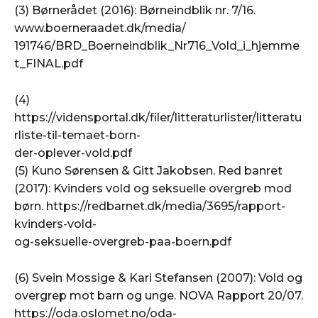
(3) Børnerådet (2016): Børneindblik nr. 7/16.
www.boerneraadet.dk/media/
191746/BRD_Boerneindblik_Nr716_Vold_i_hjemme
t_FINAL.pdf
(4)
https://vidensportal.dk/filer/litteraturlister/litteratu
rliste-til-temaet-born-
der-oplever-vold.pdf
(5) Kuno Sørensen & Gitt Jakobsen. Red banret
(2017): Kvinders vold og seksuelle overgreb mod
børn. https://redbarnet.dk/media/3695/rapport-
kvinders-vold-
og-seksuelle-overgreb-paa-boern.pdf
(6) Svein Mossige & Kari Stefansen (2007): Vold og
overgrep mot barn og unge. NOVA Rapport 20/07.
https://oda.oslomet.no/oda-