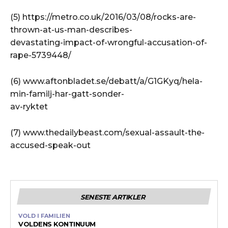
(5) https://metro.co.uk/2016/03/08/rocks-are-
thrown-at-us-man-describes-
devastating-impact-of-wrongful-accusation-of-
rape-5739448/
(6) www.aftonbladet.se/debatt/a/G1GKyq/hela-
min-familj-har-gatt-sonder-
av-ryktet
(7) www.thedailybeast.com/sexual-assault-the-
accused-speak-out
SENESTE ARTIKLER
VOLD I FAMILIEN
VOLDENS KONTINUUM