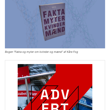
Bogen "Fakta og myter om kvinder og mænd" af Kåre Fog