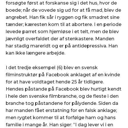
forsøgte først at forskanse sig i det hus, hvor de
boede; når de vovede sig ud for at få mad, blev de
angrebet. Han fik sår i ryggen og fik smadret sine
tænder; kæresten kom til at abortere. I en periode
levede parret som hjemløse i et telt, men de blev
jævnligt overfaldet der af stenkastere. Manden
har stadig mareridt og er på antidepressiva. Han
kan ikke længere arbejde.
I det tredje eksempel (6) blev en svensk
filminstruktør på Facebook anklaget af en kvinde
for at have voldtaget hende 25 år tidligere.
Hendes påstande på Facebook blev hurtigt kendt
i hele den svenske filmbranche, og de fleste i den
branche tog påstandene for pålydende. Siden da
har manden fået erstatning for en falsk anklage;
men rygtet kommer til at forfølge ham og hans
familie i mange år. Han siger: ”I dag lever vi i en