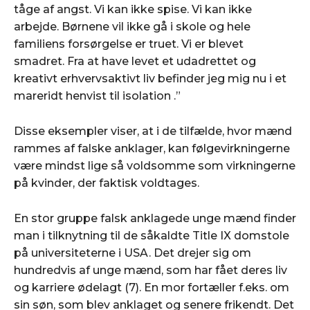
tåge af angst. Vi kan ikke spise. Vi kan ikke
arbejde. Børnene vil ikke gå i skole og hele
familiens forsørgelse er truet. Vi er blevet
smadret. Fra at have levet et udadrettet og
kreativt erhvervsaktivt liv befinder jeg mig nu i et
mareridt henvist til isolation .”
Disse eksempler viser, at i de tilfælde, hvor mænd
rammes af falske anklager, kan følgevirkningerne
være mindst lige så voldsomme som virkningerne
på kvinder, der faktisk voldtages.
En stor gruppe falsk anklagede unge mænd finder
man i tilknytning til de såkaldte Title IX domstole
på universiteterne i USA. Det drejer sig om
hundredvis af unge mænd, som har fået deres liv
og karriere ødelagt (7). En mor fortæller f.eks. om
sin søn, som blev anklaget og senere frikendt. Det