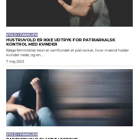
VOLD I FAMILIEN
HUSTRUVOLD ER IKKE UDTRYK FOR PATRIARKALSK
KONTROL MED KVINDER
Ifølge feministisk teori er samfundet et patriarkat, hvor mænd holder
kvinder nede, og en...
7. maj 2023
VOLD I FAMILIEN