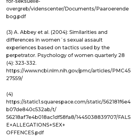
for-seksuelle-
overgreb/videnscenter/Documents/Paaroerende
bog.pdf
(3) A. Abbey et al. (2004): Similarities and
differences in women´s sexual assault
experiences based on tactics used by the
perpetrator. Psychology of women quarterly 28
(4): 323-332.
https://www.ncbi.nlm.nih.gov/pmc/articles/PMC45
27559/
(4)
https://static1.squarespace.com/static/562181f6e4
b07de840c532ab/t/
56218af7e4b018ac1df58fa8/1445038839707/FALS
E+ALLEGATIONS+SEX+
OFFENCES.pdf