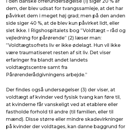
I den danske offerundersøgelse (1) siger 20 % af
dem, der blev udsat for tvangssamleje, at det har
påvirket dem i meget høj grad; men på den anden
side siger 40 %, at de blev kun påvirket lidt, eller
slet ikke. I Rigs­hospitalets bog ”Voldtægt – råd og
vejledning for pårørende” (2) læser man:
”Voldtægtsofrets liv er ikke ødelagt. Hun vil ikke
være traumatiseret resten af sit liv. Det viser
erfaringer fra blandt andet landets
voldtægtscentre samt fra
Pårørenderådgivningens arbejde.”
Der findes også undersøgelser (3) der viser, at
voldtægt af kvinder ved fysisk tvang kan føre til,
at kvinderne får vanskeligt ved at etablere eller
fastholde forhold til andre (til familien, eller til
mænd). Disse større eller mindre skadevirkninger
på kvinder der voldtages, kan danne baggrund for